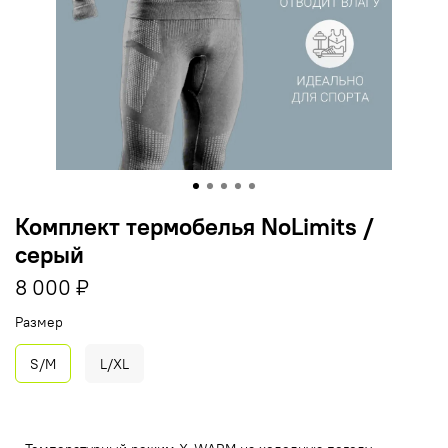
Комплект термобелья NoLimits /
серый
8 000 ₽
Размер
S/M
L/XL