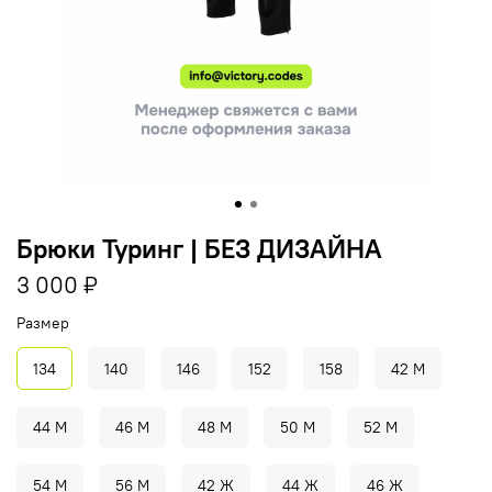
Брюки Туринг | БЕЗ ДИЗАЙНА
3 000 ₽
Размер
134
140
146
152
158
42 М
44 М
46 М
48 М
50 М
52 М
54 М
56 М
42 Ж
44 Ж
46 Ж